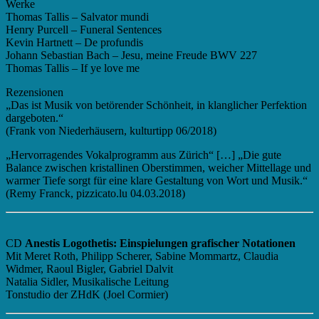
Werke
Thomas Tallis – Salvator mundi
Henry Purcell – Funeral Sentences
Kevin Hartnett – De profundis
Johann Sebastian Bach – Jesu, meine Freude BWV 227
Thomas Tallis – If ye love me
Rezensionen
„Das ist Musik von betörender Schönheit, in klanglicher Perfektion
dargeboten.“
(Frank von Niederhäusern, kulturtipp 06/2018)
„Hervorragendes Vokalprogramm aus Zürich“ […] „Die gute
Balance zwischen kristallinen Oberstimmen, weicher Mittellage und
warmer Tiefe sorgt für eine klare Gestaltung von Wort und Musik.“
(Remy Franck, pizzicato.lu 04.03.2018)
CD
Anestis Logothetis: Einspielungen grafischer Notationen
Mit Meret Roth, Philipp Scherer, Sabine Mommartz, Claudia
Widmer, Raoul Bigler, Gabriel Dalvit
Natalia Sidler, Musikalische Leitung
Tonstudio der ZHdK (Joel Cormier)